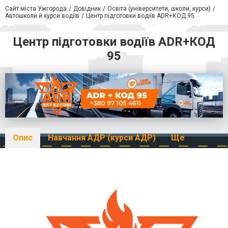
Сайт міста Ужгорода
Довідник
Освіта (університети, школи, курси)
Автошколи й курси водіїв
Центр підготовки водіїв ADR+КОД 95
Центр підготовки водіїв ADR+КОД
95
Опис
Навчання АДР (курси АДР)
Ще